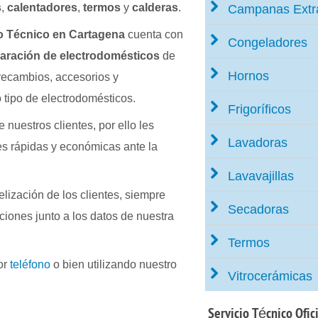
s
,
calentadores
,
termos
y
calderas
.
Campanas Extr
o Técnico en Cartagena
cuenta con
Congeladores
aración de electrodomésticos
de
Hornos
recambios, accesorios y
 tipo de electrodomésticos.
Frigoríficos
 nuestros clientes, por ello les
Lavadoras
s rápidas y económicas ante la
Lavavajillas
delización de los clientes, siempre
Secadoras
ciones junto a los datos de nuestra
Termos
or
teléfono
o bien utilizando nuestro
Vitrocerámicas
Servicio
Técnico Ofici