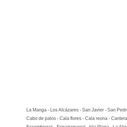
La Manga - Los Alcázares - San Javier - San Pedro d
Cabo de palos - Cala flores - Cala reona - Canteras
Escombreras - Esparragueral - Isla Plana - La Aljo