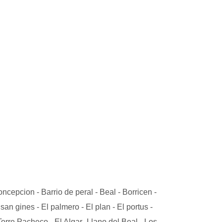
ncepcion - Barrio de peral - Beal - Borricen -
an gines - El palmero - El plan - El portus -
Torre Pacheco - El Algar -Llano del Beal - Los