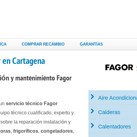
ICA
COMPRAR RECAMBIO
GARANTÍAS
r en Cartagena
ción
y mantenimiento
Fagor
Aire Acondicio
 un
servicio técnico Fagor
Calderas
ipo técnico cualificado, experto y
sobre la reparación instalación y
Calentadores
oras
,
frigoríficos
,
congeladores
,