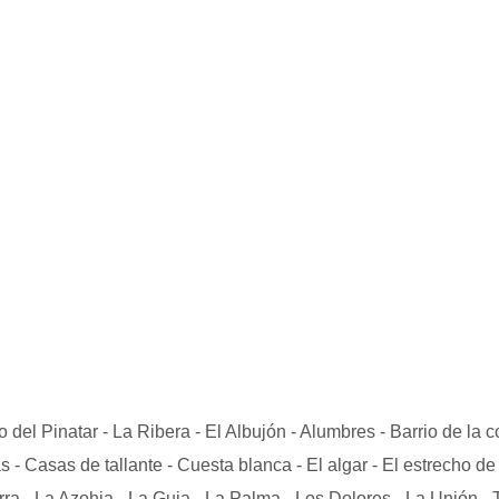
el Pinatar - La Ribera - El Albujón - Alumbres - Barrio de la co
 - Casas de tallante - Cuesta blanca - El algar - El estrecho de s
rra - La Azohia - La Guia - La Palma - Los Dolores - La Unión - 