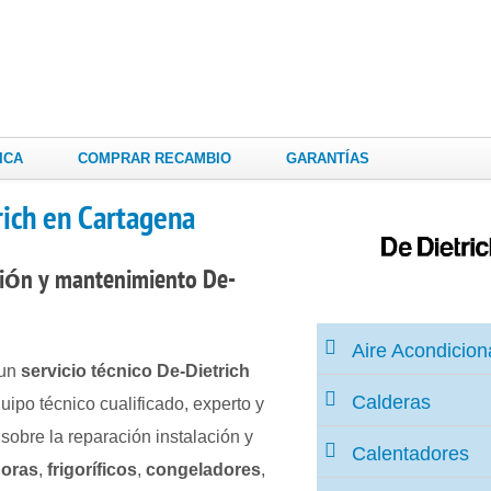
ICA
COMPRAR RECAMBIO
GARANTÍAS
rich en Cartagena
ción
y mantenimiento
De-
Aire Acondicio
 un
servicio técnico De-Dietrich
Calderas
ipo técnico cualificado, experto y
sobre la reparación instalación y
Calentadores
oras
,
frigoríficos
,
congeladores
,