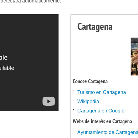
o detectará automáticamente.
Cartagena
Conoce Cartagena
Turismo en Cartagena
Wikipedia
Cartagena en Google
Webs de interés en Cartagena
Ayuntamiento de Cartagen